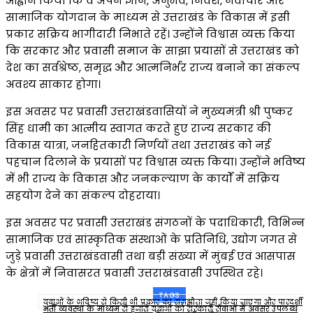
आह्वान किया कि वे अपने ज्ञान, अनुभव, निवेश, नवाचार और
सामाजिक योगदान के माध्यम से उत्तराखंड के विकास में इसी
प्रकार सक्रिय भागीदारी निभाते रहें। उन्होंने विश्वास व्यक्त किया
कि सरकार और प्रवासी समाज के साझा प्रयासों से उत्तराखंड को
देश का सर्वश्रेष्ठ, समृद्ध और आत्मनिर्भर राज्य बनाने का संकल्प
अवश्य साकार होगा।
इस अवसर पर प्रवासी उत्तराखंडवासियों ने मुख्यमंत्री श्री पुष्कर
सिंह धामी का आत्मीय स्वागत करते हुए राज्य सरकार की
विकास यात्रा, जनहितकारी निर्णयों तथा उत्तराखंड को नई
पहचान दिलाने के प्रयासों पर विश्वास व्यक्त किया। उन्होंने भविष्य
में भी राज्य के विकास और जनकल्याण के कार्यों में सक्रिय
सहयोग देने का संकल्प दोहराया।
इस अवसर पर प्रवासी उत्तराखंड संगठनों के पदाधिकारी, विभिन्न
सामाजिक एवं सांस्कृतिक संस्थाओं के प्रतिनिधि, उद्योग जगत से
जुड़े प्रवासी उत्तराखंडवासी तथा बड़ी संख्या में मुंबई एवं आसपास
के क्षेत्रों में निवासरत प्रवासी उत्तराखंडवासी उपस्थित रहे।
TAGS
युवाओं के भविष्य से किसी भी प्रकार का समझौता नहीं किया जाएगा और पारदर्शी
भर्ती व्यवस्था के माध्यम से हजारों युवाओं को सरकारी सेवाओं में अवसर उपलब्ध