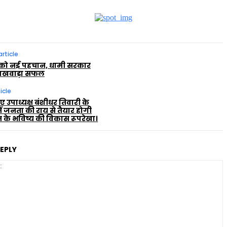
article
को नई पहचान, धामी सरकार
 पखवाड़ा सफल
icle
 उपाध्यक्ष बंशीधर तिवारी के
 में जनता की राय से तैयार होगी
न के भविष्य की विकास रूपरेखा।
REPLY
C