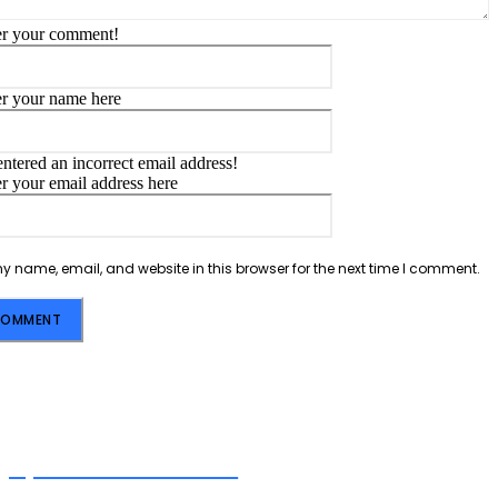
er your comment!
Name:*
er your name here
Email:*
ntered an incorrect email address!
er your email address here
Website:
 name, email, and website in this browser for the next time I comment.
Apna Uttarakhand
APNA ROJGAAR