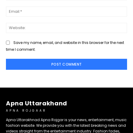
Ema
Web
Save my name, email, and website in this browser for the next
time I comment.
Apna Uttarakhand
APNA ROJGAAR
Apna Uttarakhnad Apna Rojgar is your news, entertainment, music
fashion website. We provide you with the latest breaking news and
videos straight from the entertainment industry. Fashion fades,