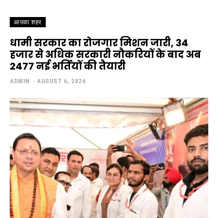
━ pricing plans
आपका शहर
धामी सरकार का रोजगार मिशन जारी, 34
हजार से अधिक सरकारी नौकरियों के बाद अब
2477 नई भर्तियों की तैयारी
Free
ADMIN
-
AUGUST 6, 2026
/ forever
Included for free:
Etiam est nibh, lobortis sit
Praesent euismod ac
Ut mollis pellentesque tortor
Nullam eu erat condimentum
Donec quis est ac felis
Orci varius natoque dolor